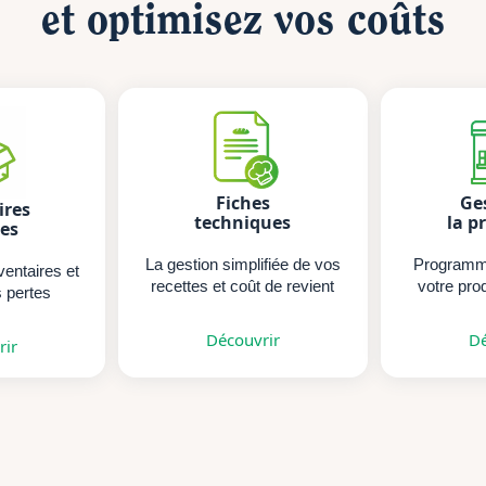
et optimisez vos coûts
Fiches
Ge
ires
techniques
la p
tes
La gestion simplifiée de vos
Programme
ventaires et
recettes et coût de revient
votre pro
s pertes
Découvrir
Dé
rir