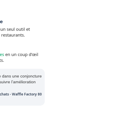
le
n seul outil et
s restaurants.
tes
en un coup d’œil
s.
le dans une conjoncture
ivre l’amélioration
hats - Waffle Factory 80