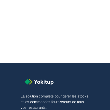
Est-ce une solution adaptée à mes équipes ?
Pourquoi choisir Yokitup ?
La solution complète pour gérer les stocks
et les commandes fournisseurs de tous
vos restaurants.