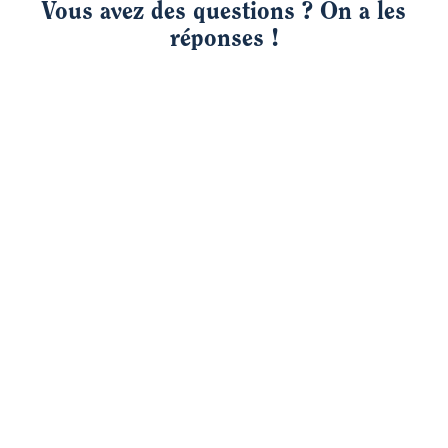
Vous avez des questions ? On a les
réponses !
Est-ce que Yokitup permet de gérer plusieurs
établissements hôteliers ?
Est-ce une solution adaptée à mes équipes ?
Pourquoi choisir Yokitup pour gérer les stocks
alimentaires de son hôtel ?